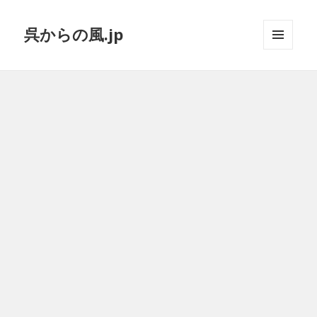
呉からの風.jp
メニュ
ーとウ
ィジェ
ット