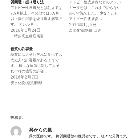
質回避・振り返り法
アトピー性皮膚炎などのアレル
アトピー性皮膚炎とは乳児では
ギー疾患は、これまで治らない
2カ月以上、その他では6カ月
のが常識でした。 少なくとも
以上慢性湿疹を繰り返す病気で
アトピー性皮膚炎…
す。 アレルギー…
2016年1月5日
2016年1月24日
炭水化物(糖質)回避
一時的高血糖症候群
糖質の許容量
糖質には人それぞれに食べても
大丈夫な許容量があるようで
す。 様々な病気に対して人そ
れぞれの糖質の許容…
2016年2月7日
炭水化物(糖質)回避
投稿者:
呉からの風
呉の医師です。 糖質回避教の推奨者です。 様々な分野で気