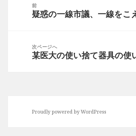
稿
前
疑惑の一線市議、一線をこ
ナ
前
ビ
の
ゲ
投
ー
稿:
次ページへ
シ
某医大の使い捨て器具の使
次
ョ
の
ン
投
稿:
Proudly powered by WordPress