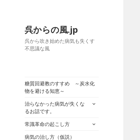
呉からの風.jp
呉から吹き始めた病気も失くす
不思議な風
糖質回避教のすすめ ～炭水化
物を避ける知恵～
サ
治らなかった病気が失くな
ブ
るお話です。
メ
サ
ニ
常識革命の起こし方
ブ
ュ
メ
病気の治し方（仮説）
ー