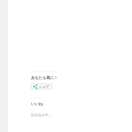
あなたも風に！
シェア
いいね:
読み込み中…