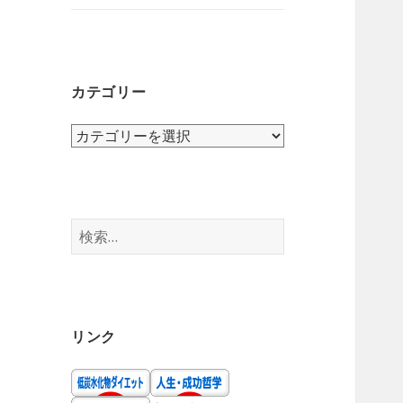
ニ
を
ュ
展
ー
開
を
カテゴリー
展
開
カ
テ
ゴ
リ
ー
検
索:
リンク