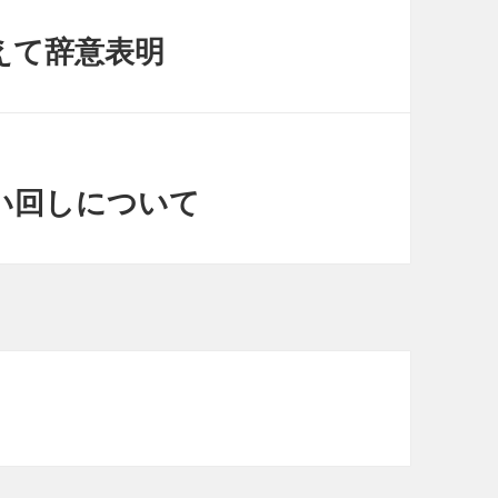
えて辞意表明
い回しについて