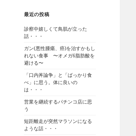
最近の投稿
診察中嬉しくて鳥肌が立った
話・・・
ガン(悪性腫瘍、癌)を治すかもし
れない食事 〜オメガ6脂肪酸を
避ける〜
「口内丼論争」と「ばっかり食
べ」に思う。体に良いの
は・・・
営業を継続するパチンコ店に思
う
短距離走が突然マラソンになる
ような話・・・