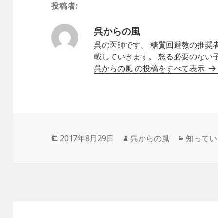
投稿者:
呉からの風
呉の医師です。 糖質回避教の推奨
載していきます。 怒る必要のない
呉からの風 の投稿をすべて表示
投
作
カ
2017年8月29日
呉からの風
知ってい
稿
成
テ
日:
者
ゴ
リ
ー
投