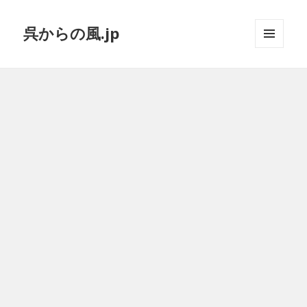
呉からの風.jp
メニュ
ーとウ
ィジェ
ット