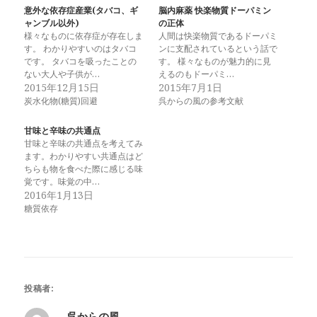
意外な依存症産業(タバコ、ギ
脳内麻薬 快楽物質ドーパミン
ャンブル以外)
の正体
様々なものに依存症が存在しま
人間は快楽物質であるドーパミ
す。 わかりやすいのはタバコ
ンに支配されているという話で
です。 タバコを吸ったことの
す。 様々なものが魅力的に見
ない大人や子供が…
えるのもドーパミ…
2015年12月15日
2015年7月1日
炭水化物(糖質)回避
呉からの風の参考文献
甘味と辛味の共通点
甘味と辛味の共通点を考えてみ
ます。わかりやすい共通点はど
ちらも物を食べた際に感じる味
覚です。味覚の中…
2016年1月13日
糖質依存
投稿者:
呉からの風