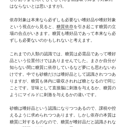
はならないとは思いますが)。
依存対象は本来なら必ずしも必要ない嗜好品や嗜好対象
という視点から見ると、
糖質依存
を引き起こす糖質の立
場の合点がいきます。糖質も嗜好品であって本来なら必
ずしも必要ないのかもしれないと考えます。
これまでの人類の認識では、糖質は必需品であって嗜好
品という位置付けではありませんでした。まさか自分が
知らない間に糖質に依存しているなど夢にも思わないわ
けです。中でも砂糖だけは嗜好品として認識されつつあ
りますが、糖質も体内に吸収されれば糖となるので同じ
ことです。甘味として直接脳に刺激を与えるか、糖質の
ようにマイルドに刺激を与えるかの違いです。
砂糖は嗜好品という認識になりつつあるので、課税や控
えるように求められつつあります。しかし依存の本質は
糖質に対するものなので、糖質が嗜好品だと認識されな