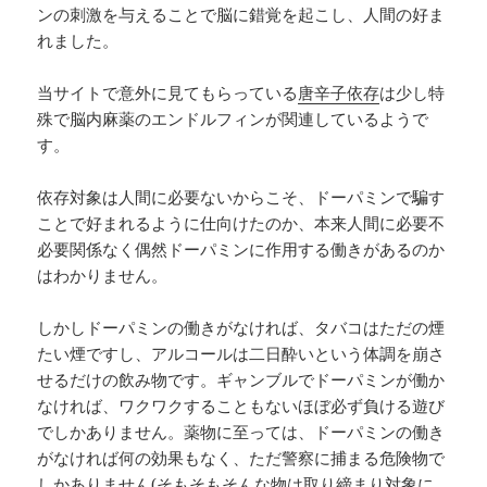
ンの刺激を与えることで脳に錯覚を起こし、人間の好ま
れました。
当サイトで意外に見てもらっている
唐辛子依存
は少し特
殊で脳内麻薬のエンドルフィンが関連しているようで
す。
依存対象は人間に必要ないからこそ、ドーパミンで騙す
ことで好まれるように仕向けたのか、本来人間に必要不
必要関係なく偶然ドーパミンに作用する働きがあるのか
はわかりません。
しかしドーパミンの働きがなければ、タバコはただの煙
たい煙ですし、アルコールは二日酔いという体調を崩さ
せるだけの飲み物です。ギャンブルでドーパミンが働か
なければ、ワクワクすることもないほぼ必ず負ける遊び
でしかありません。薬物に至っては、ドーパミンの働き
がなければ何の効果もなく、ただ警察に捕まる危険物で
しかありません(そもそもそんな物は取り締まり対象に