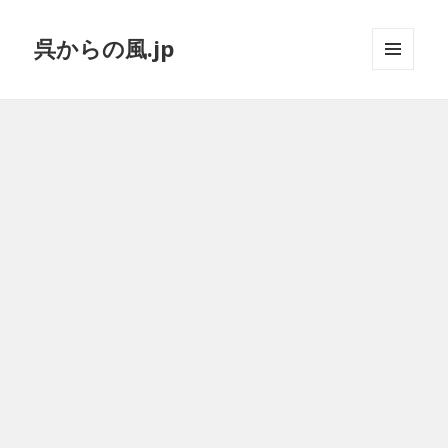
呉からの風.jp
メニュ
ーとウ
ィジェ
ット