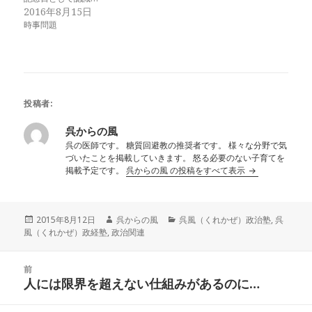
2016年8月15日
時事問題
投稿者:
呉からの風
呉の医師です。 糖質回避教の推奨者です。 様々な分野で気
づいたことを掲載していきます。 怒る必要のない子育てを
掲載予定です。
呉からの風 の投稿をすべて表示
投
作
カ
2015年8月12日
呉からの風
呉風（くれかぜ）政治塾
,
呉
稿
成
テ
風（くれかぜ）政経塾
,
政治関連
日:
者
ゴ
リ
投
ー
前
稿
人には限界を超えない仕組みがあるのに…
前
ナ
の
ビ