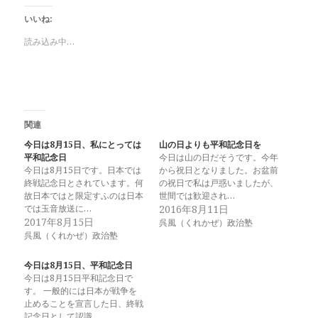
いいね:
読み込み中…
関連
今日は8月15日、私にとっては
山の日よりも平和記念日を
平和記念日
今日は山の日だそうです。今年
今日は8月15日です。日本では
から祝日となりました。お盆前
終戦記念日とされています。何
の祝日で私は戸惑いましたが、
故日本ではと限定すふのは日本
世間では歓迎され…
では玉音放送に…
2016年8月11日
2017年8月15日
呉風（くれかぜ）政治塾
呉風（くれかぜ）政治塾
今日は8月15日、平和記念日
今日は8月15日平和記念日で
す。 一般的には日本が戦争を
止めることを宣言した日、終戦
記念日として認識…