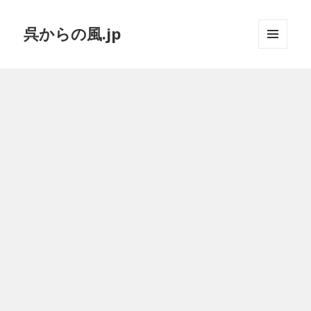
呉からの風.jp
メニュ
ーとウ
ィジェ
ット