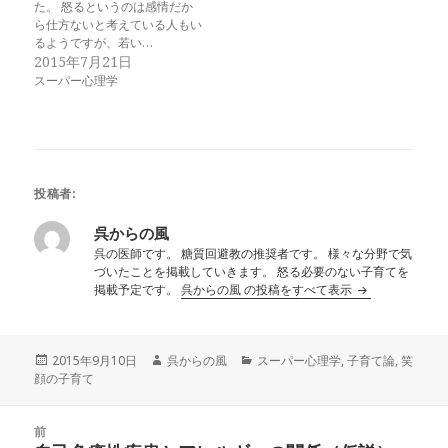
た。 怒るというのは感情だか
ら仕方ないと考えている人もい
るようですが、若い…
2015年7月21日
スーパー心理学
投稿者:
呉からの風
呉の医師です。 糖質回避教の推奨者です。 様々な分野で気
づいたことを掲載していきます。 怒る必要のない子育てを
掲載予定です。
呉からの風 の投稿をすべて表示
投
作
カ
2015年9月10日
呉からの風
スーパー心理学
,
子育て論
,
笑
稿
成
テ
顔の子育て
日:
者
ゴ
リ
投
ー
前
稿