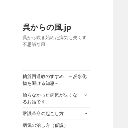
呉からの風.jp
呉から吹き始めた病気も失くす
不思議な風
糖質回避教のすすめ ～炭水化
物を避ける知恵～
サ
治らなかった病気が失くな
ブ
るお話です。
メ
サ
ニ
常識革命の起こし方
ブ
ュ
メ
病気の治し方（仮説）
ー