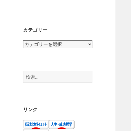
ニ
を
ュ
展
ー
開
を
カテゴリー
展
開
カ
テ
ゴ
リ
ー
検
索:
リンク