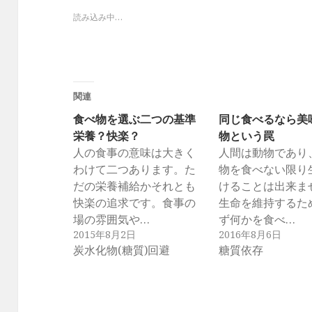
読み込み中…
関連
食べ物を選ぶ二つの基準
同じ食べるなら美
栄養？快楽？
物という罠
人の食事の意味は大きく
人間は動物であり
わけて二つあります。た
物を食べない限り
だの栄養補給かそれとも
けることは出来ま
快楽の追求です。食事の
生命を維持するた
場の雰囲気や…
ず何かを食べ…
2015年8月2日
2016年8月6日
炭水化物(糖質)回避
糖質依存