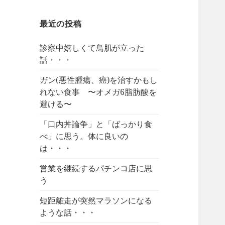
最近の投稿
診察中嬉しくて鳥肌が立った
話・・・
ガン(悪性腫瘍、癌)を治すかもし
れない食事 〜オメガ6脂肪酸を
避ける〜
「口内丼論争」と「ばっかり食
べ」に思う。体に良いの
は・・・
営業を継続するパチンコ店に思
う
短距離走が突然マラソンになる
ような話・・・