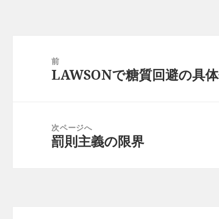
ー
投
稿
前
LAWSONで糖質回避の具体
ナ
前
ビ
の
ゲ
投
ー
稿:
次ページへ
シ
罰則主義の限界
次
ョ
の
ン
投
稿: