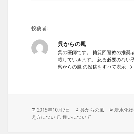
投稿者:
呉からの風
呉の医師です。 糖質回避教の推奨
載していきます。 怒る必要のない
呉からの風 の投稿をすべて表示
投
作
カ
2015年10月7日
呉からの風
炭水化物
稿
成
テ
え方について
,
違いについて
日:
者
ゴ
リ