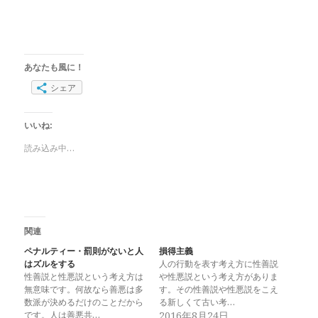
あなたも風に！
シェア
いいね:
読み込み中…
関連
ペナルティー・罰則がないと人
損得主義
はズルをする
人の行動を表す考え方に性善説
性善説と性悪説という考え方は
や性悪説という考え方がありま
無意味です。何故なら善悪は多
す。その性善説や性悪説をこえ
数派が決めるだけのことだから
る新しくて古い考…
です。人は善悪共…
2016年8月24日