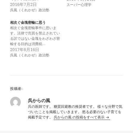
2016年7月2日
スーパー心理学
呉風（くれかぜ）政治塾
相次ぐ金塊密輸に思う
相次ぐ金塊密輸事件に思いま
す。法律で売買を禁止されてい
る訳ではない金塊をわざわざ密
輸する目的は消費税…
2017年6月16日
呉風（くれかぜ）政治塾
投稿者:
呉からの風
呉の医師です。 糖質回避教の推奨者です。 様々な分野で気
づいたことを掲載していきます。 怒る必要のない子育てを
掲載予定です。
呉からの風 の投稿をすべて表示