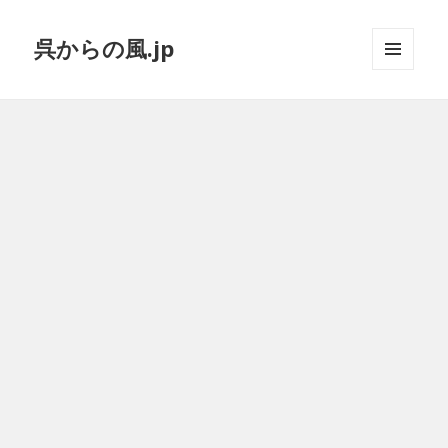
呉からの風.jp
メニュ
ーとウ
ィジェ
ット