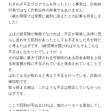
わざわざ不正プログラムを作ったという事実は、詐欺的
行為ではなく詐欺以外の何者でもありません。
（確か韓国では実際に裁判に訴えたとの記事も拝見しま
した）
よほど経営陣が無能でなければ、不正が発覚し法律に照
らし合わせて罰則があったとしても不正をした方が得だ
と考えたはずです。(経営陣が賢ければそもそもこんな
不正はしなかったでしょうが…)
その証拠に最大で課される可能性のある罰金金額を上回
る対策費が既に手当されていると発表されていることで
す。
ばれても元が取れると考えて不正を行っている、詐欺の
確信犯です。
取り締まる側は、このような不正は想定していなかった
はずです。
ここで罰則が手ぬるければ、他のメーカーも真似してし