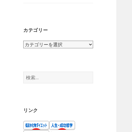
ニ
を
ュ
展
ー
開
を
カテゴリー
展
開
カ
テ
ゴ
リ
ー
検
索:
リンク