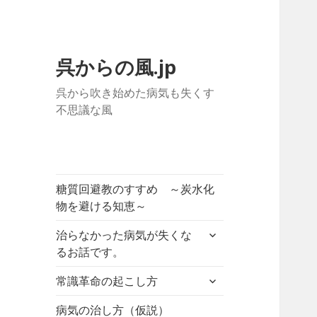
呉からの風.jp
呉から吹き始めた病気も失くす
不思議な風
糖質回避教のすすめ ～炭水化
物を避ける知恵～
サ
治らなかった病気が失くな
ブ
るお話です。
メ
サ
ニ
常識革命の起こし方
ブ
ュ
メ
病気の治し方（仮説）
ー