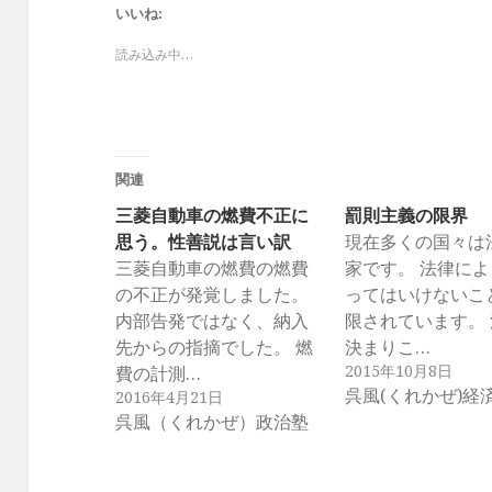
いいね:
読み込み中…
関連
三菱自動車の燃費不正に
罰則主義の限界
思う。性善説は言い訳
現在多くの国々は
三菱自動車の燃費の燃費
家です。 法律に
の不正が発覚しました。
ってはいけないこ
内部告発ではなく、納入
限されています。
先からの指摘でした。 燃
決まりこ…
2015年10月8日
費の計測…
呉風(くれかぜ)経
2016年4月21日
呉風（くれかぜ）政治塾