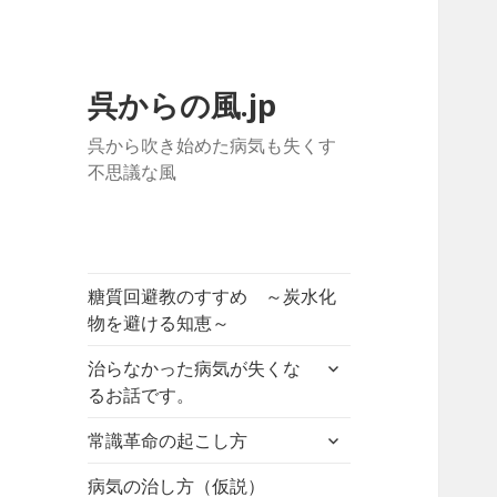
呉からの風.jp
呉から吹き始めた病気も失くす
不思議な風
糖質回避教のすすめ ～炭水化
物を避ける知恵～
サ
治らなかった病気が失くな
ブ
るお話です。
メ
サ
ニ
常識革命の起こし方
ブ
ュ
メ
病気の治し方（仮説）
ー