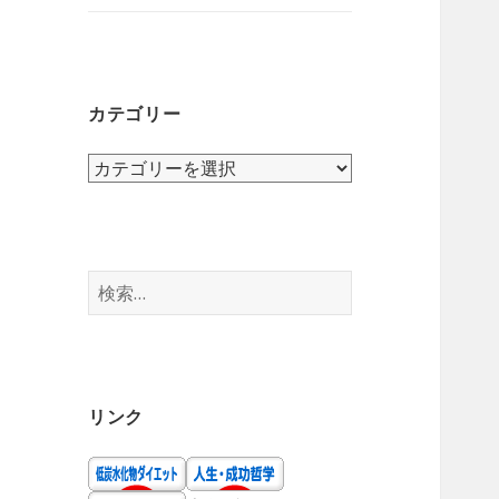
ニ
を
ュ
展
ー
開
を
カテゴリー
展
開
カ
テ
ゴ
リ
ー
検
索:
リンク