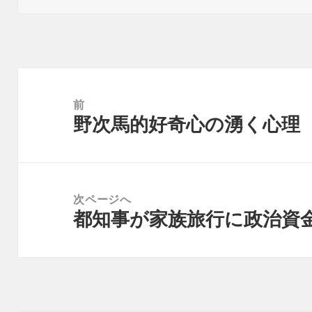
リ
ー
投
稿
前
野次馬的好奇心の湧く心理
ナ
前
ビ
の
ゲ
投
ー
稿:
次ページへ
シ
都知事が家族旅行に政治資
次
ョ
の
ン
投
稿: