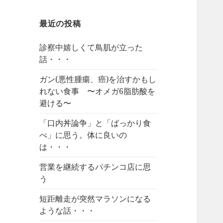
最近の投稿
診察中嬉しくて鳥肌が立った
話・・・
ガン(悪性腫瘍、癌)を治すかもし
れない食事 〜オメガ6脂肪酸を
避ける〜
「口内丼論争」と「ばっかり食
べ」に思う。体に良いの
は・・・
営業を継続するパチンコ店に思
う
短距離走が突然マラソンになる
ような話・・・