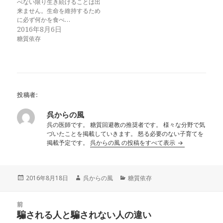
べない限り生き続けることは出
来ません。生命を維持するため
に必ず何かを食べ…
2016年8月6日
糖質依存
投稿者:
呉からの風
呉の医師です。 糖質回避教の推奨者です。 様々な分野で気
づいたことを掲載していきます。 怒る必要のない子育てを
掲載予定です。
呉からの風 の投稿をすべて表示
投
作
カ
2016年8月18日
呉からの風
糖質依存
稿
成
テ
日:
者
ゴ
投
リ
前
稿
騙される人と騙されない人の違い
ー
前
ナ