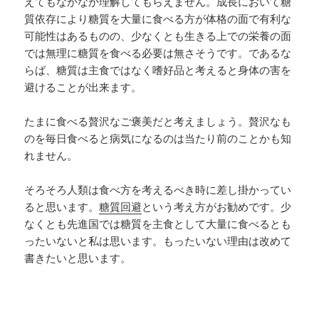
えてもなかなか理解してもらえません。成長において糖
質依存により糖質を大量に食べる方が体格の面で有利な
可能性はあるものの、少なくとも生きる上での栄養の面
では無理に糖質を食べる必要は無さそうです。であるな
らば、糖質は主食ではなく嗜好品と考えると身体の害を
避けることが出来ます。
たまに食べる贅沢なご褒美だと考えましょう。贅沢なも
のを毎日食べると病気になるのは当たり前のことかも知
れません。
そろそろ人類は食べ方を考えるべき時に差し掛かってい
ると思います。
糖質回避
という考え方がお勧めです。少
なくとも先進国では糖質を主食として大量に食べるとも
ったいないと私は思います。もったいない理由は改めて
書きたいと思います。