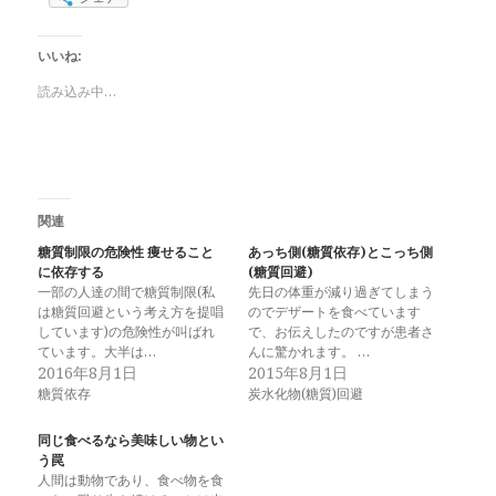
いいね:
読み込み中…
関連
糖質制限の危険性 痩せること
あっち側(糖質依存)とこっち側
に依存する
(糖質回避)
一部の人達の間で糖質制限(私
先日の体重が減り過ぎてしまう
は糖質回避という考え方を提唱
のでデザートを食べています
しています)の危険性が叫ばれ
で、お伝えしたのですが患者さ
ています。大半は…
んに驚かれます。 …
2016年8月1日
2015年8月1日
糖質依存
炭水化物(糖質)回避
同じ食べるなら美味しい物とい
う罠
人間は動物であり、食べ物を食