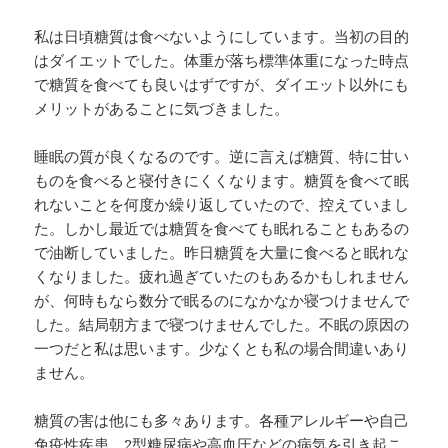
私は日頃糖質は食べないようにしています。当初の目的
はダイエットでした。体重が落ち標準体重になった時点
で糖質を食べても良いはずですが、ダイエット以外にも
メリットがあることに気づきました。
睡眠の質が良くなるのです。逆に言えば糖質、特に甘い
ものを食べると寝付きにくくなります。糖質を食べて眠
れないことを何度か繰り返していたので、控えていまし
た。しかし最近では糖質を食べても眠れることもあるの
で油断していました。昨日糖質を大量に食べると眠れな
くなりました。疲れ過ぎていたのもあるかもしれません
が、何時もなら数分で眠るのになかなか寝つけませんで
した。結局朝方まで寝つけませんでした。不眠の原因の
一つだと私は思います。少なくとも私の場合間違いあり
ません。
糖質の害は他にも多々あります。各種アレルギーや自己
免疫性疾患、2型糖尿病や高血圧などの病気を引き起こ