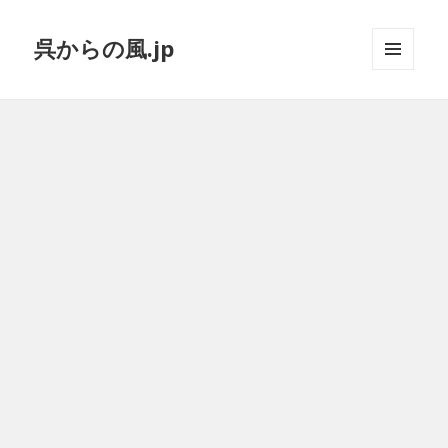
呉からの風.jp
メニュ
ーとウ
ィジェ
ット