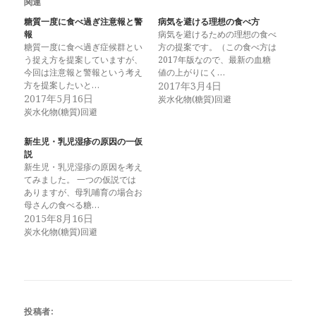
関連
糖質一度に食べ過ぎ注意報と警
病気を避ける理想の食べ方
報
病気を避けるための理想の食べ
糖質一度に食べ過ぎ症候群とい
方の提案です。（この食べ方は
う捉え方を提案していますが、
2017年版なので、最新の血糖
今回は注意報と警報という考え
値の上がりにく…
方を提案したいと…
2017年3月4日
2017年5月16日
炭水化物(糖質)回避
炭水化物(糖質)回避
新生児・乳児湿疹の原因の一仮
説
新生児・乳児湿疹の原因を考え
てみました。 一つの仮説では
ありますが、母乳哺育の場合お
母さんの食べる糖…
2015年8月16日
炭水化物(糖質)回避
投稿者: