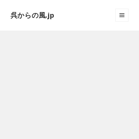
呉からの風.jp
メニュ
ーとウ
ィジェ
ット