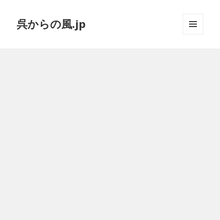
呉からの風.jp
メニュ
ーとウ
ィジェ
ット