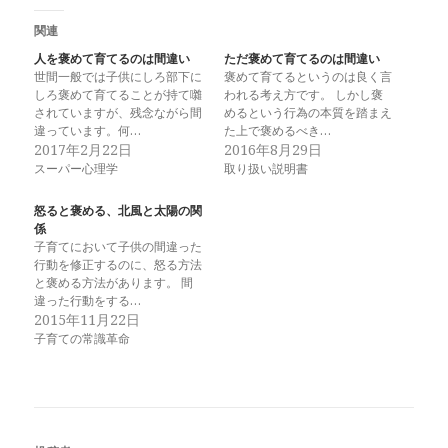
関連
人を褒めて育てるのは間違い
ただ褒めて育てるのは間違い
世間一般では子供にしろ部下に
褒めて育てるというのは良く言
しろ褒めて育てることが持て囃
われる考え方です。 しかし褒
されていますが、残念ながら間
めるという行為の本質を踏まえ
違っています。何…
た上で褒めるべき…
2017年2月22日
2016年8月29日
スーパー心理学
取り扱い説明書
怒ると褒める、北風と太陽の関
係
子育てにおいて子供の間違った
行動を修正するのに、怒る方法
と褒める方法があります。 間
違った行動をする…
2015年11月22日
子育ての常識革命