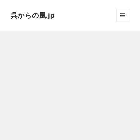
呉からの風.jp
メニュ
ーとウ
ィジェ
ット