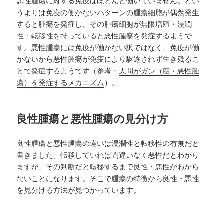
悪性腫瘍に対する免疫はほとんど働いていません。とい
うよりは免疫の働かないパターンの腫瘍細胞が偶然発生
すると腫瘍を発症し、その腫瘍細胞が無限増殖・浸潤
性・転移性を持っていると悪性腫瘍を発症するようで
す。悪性腫瘍には免疫が働かない訳ではなく、免疫が働
かないから悪性腫瘍が免疫により駆逐されず生き残るこ
とで発症するようです（参考：
人間がガン（癌・悪性腫
瘍）を発症するメカニズム
）。
良性腫瘍と悪性腫瘍の見分け方
良性腫瘍と悪性腫瘍の違いは浸潤性と転移性の有無だと
書きました。転移していれば間違いなく悪性だとわかり
ますが、その判断だと転移するまで良性・悪性がわから
ないことになります。そこで腫瘍の特徴から良性・悪性
を見分ける方法が見つかっています。