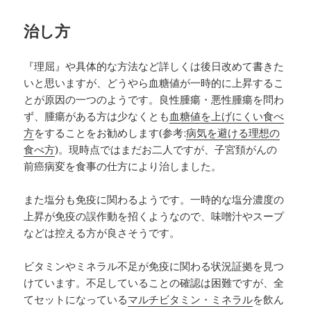
治し方
『理屈』や具体的な方法など詳しくは後日改めて書きた
いと思いますが、どうやら血糖値が一時的に上昇するこ
とが原因の一つのようです。良性腫瘍・悪性腫瘍を問わ
ず、腫瘍がある方は少なくとも
血糖値を上げにくい食べ
方
をすることをお勧めします(参考:
病気を避ける理想の
食べ方
)。現時点ではまだお二人ですが、子宮頚がんの
前癌病変を食事の仕方により治しました。
また塩分も免疫に関わるようです。一時的な塩分濃度の
上昇が免疫の誤作動を招くようなので、味噌汁やスープ
などは控える方が良さそうです。
ビタミンやミネラル不足が免疫に関わる状況証拠を見つ
けています。不足していることの確認は困難ですが、全
てセットになっている
マルチビタミン・ミネラル
を飲ん