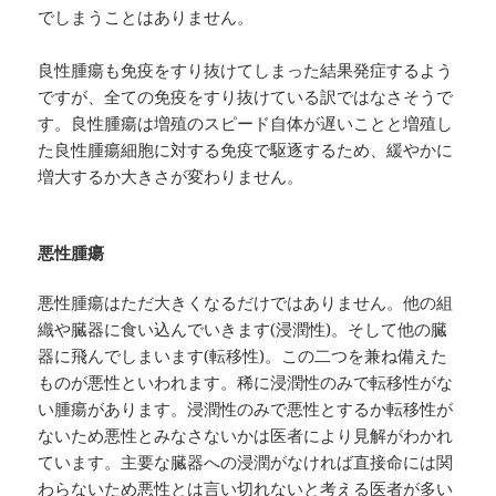
でしまうことはありません。
良性腫瘍も免疫をすり抜けてしまった結果発症するよう
ですが、全ての免疫をすり抜けている訳ではなさそうで
す。良性腫瘍は増殖のスピード自体が遅いことと増殖し
た良性腫瘍細胞に対する免疫で駆逐するため、緩やかに
増大するか大きさが変わりません。
悪性腫瘍
悪性腫瘍はただ大きくなるだけではありません。他の組
織や臓器に食い込んでいきます(浸潤性)。そして他の臓
器に飛んでしまいます(転移性)。この二つを兼ね備えた
ものが悪性といわれます。稀に浸潤性のみで転移性がな
い腫瘍があります。浸潤性のみで悪性とするか転移性が
ないため悪性とみなさないかは医者により見解がわかれ
ています。主要な臓器への浸潤がなければ直接命には関
わらないため悪性とは言い切れないと考える医者が多い