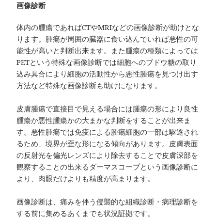
画像診断
体内の腫瘍であればCTやMRIなどの画像診断が助けとな
ります。腫瘍が周囲の臓器に食い込んでいれば悪性の可
能性が高いと判断出来ます。また腫瘍の種類によっては
PETという特殊な画像診断では細胞へのブドウ糖の取り
込み具合により細胞の活動性から悪性腫瘍を見つけ出す
方法など特殊な画像診断も助けになります。
皮膚腫瘍で直接目で見える場合には腫瘍の形により良性
腫瘍か悪性腫瘍かの大まかな判断をすることが出来ま
す。悪性腫瘍では免疫による腫瘍細胞の一部は駆逐され
るため、境界が歪な形になる傾向があります。皮膚表面
の反射光を偏光レンズにより除去することで皮膚深部を
観察することの出来るダーマスコープという画像診断に
より、肉眼だけよりも精度が高まります。
画像診断は、痛みを伴う侵襲的な組織診断・病理診断を
する前に集めるあくまでも状況証拠です。