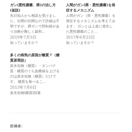
ガン(悪性腫瘍、癌)の治し方
人間がガン(癌・悪性腫瘍)を発
(仮説)
症するメカニズム
先日知人から相談を受けまし
人間がガン（癌・悪性腫瘍）を
た。伝聞の伝聞なので詳細は不
発症するメカニズムを考えてみ
明ですが、膵ガンで肝転移があ
ます。 ガンとは上皮に発生し
り治療が難しく緩和…
た悪性腫瘍のこと…
2019年7月3日
2017年6月25日
知っていますか？
知っていますか？
多くの病気の原因が糖質？（糖
質原罪説）
炭水化物（糖質）・タンパク
質・糖質のうち血糖値を上げる
のは炭水化物（糖質）だけで
す。 糖質を食べるこ…
2015年7月6日
炭水化物(糖質)回避
投稿者: