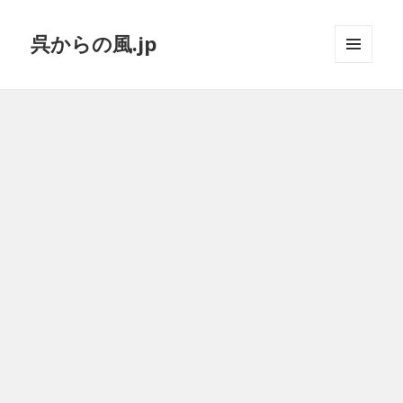
呉からの風.jp
メニュ
ーとウ
ィジェ
ット