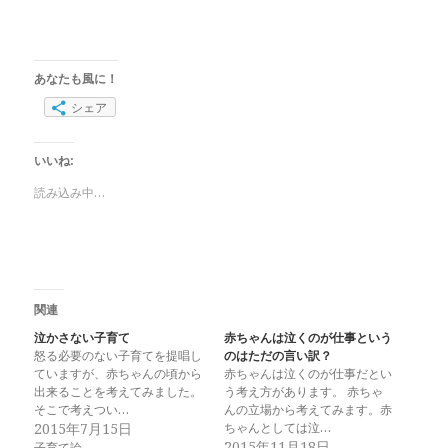
あなたも風に！
シェア
いいね:
読み込み中…
関連
泣かさない子育て
赤ちゃんは泣くのが仕事という
怒る必要のない子育てを提唱し
のはただの言い訳？
ていますが、赤ちゃんの頃から
赤ちゃんは泣くのが仕事だとい
出来ることを考えてみました。
う考え方があります。 赤ちゃ
そこで考えつい…
んの立場から考えてみます。赤
2015年7月15日
ちゃんとしては泣…
2015年11月18日
子育て論