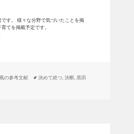
者です。 様々な分野で気づいたことを掲
子育てを掲載予定です。
タ
風の参考文献
決めて絶つ
,
決断
,
黒田
グ