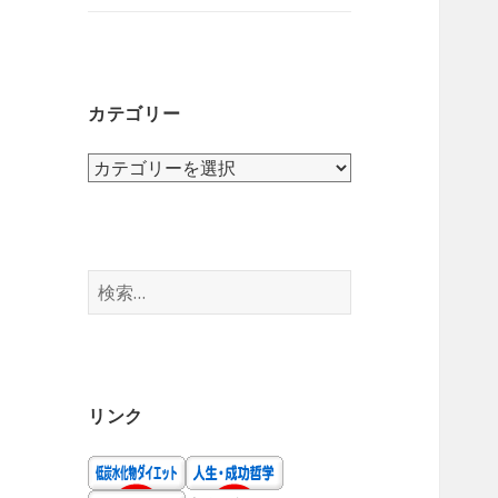
ニ
を
ュ
展
ー
開
を
カテゴリー
展
開
カ
テ
ゴ
リ
ー
検
索:
リンク