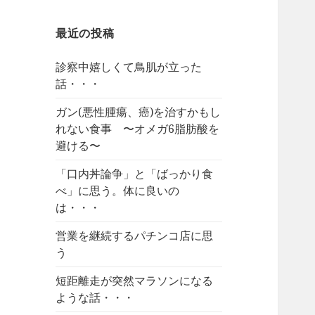
最近の投稿
診察中嬉しくて鳥肌が立った
話・・・
ガン(悪性腫瘍、癌)を治すかもし
れない食事 〜オメガ6脂肪酸を
避ける〜
「口内丼論争」と「ばっかり食
べ」に思う。体に良いの
は・・・
営業を継続するパチンコ店に思
う
短距離走が突然マラソンになる
ような話・・・