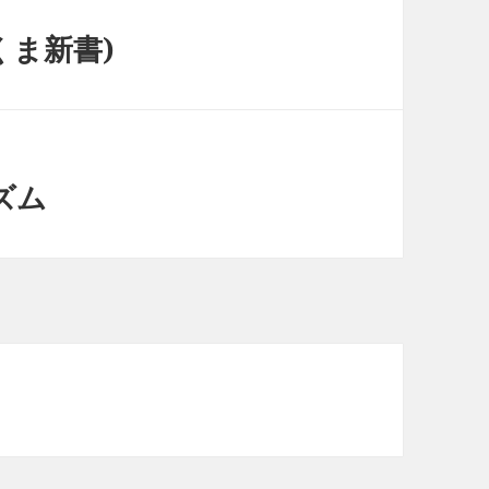
くま新書)
ズム