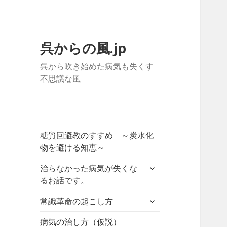
呉からの風.jp
呉から吹き始めた病気も失くす
不思議な風
糖質回避教のすすめ ～炭水化
物を避ける知恵～
サ
治らなかった病気が失くな
ブ
るお話です。
メ
サ
ニ
常識革命の起こし方
ブ
ュ
メ
病気の治し方（仮説）
ー