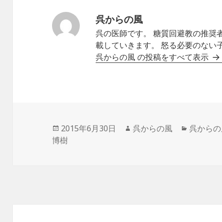
呉からの風
呉の医師です。 糖質回避教の推奨
載していきます。 怒る必要のない
呉からの風 の投稿をすべて表示
投
作
カ
2015年6月30日
呉からの風
呉からの
稿
成
テ
博樹
日:
者
ゴ
リ
ー
投