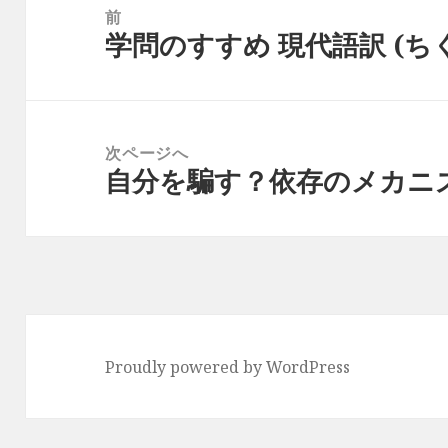
稿
前
学問のすすめ 現代語訳 (ち
ナ
前
ビ
の
ゲ
投
ー
稿:
次ページへ
シ
自分を騙す？依存のメカニ
次
ョ
の
ン
投
稿:
Proudly powered by WordPress