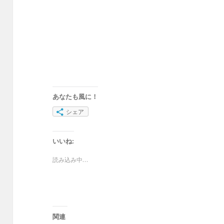
あなたも風に！
シェア
いいね:
読み込み中…
関連