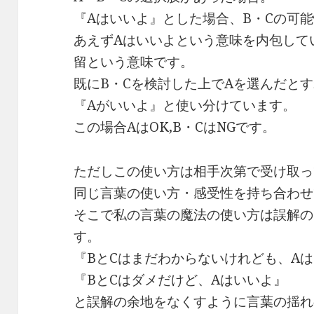
『Aはいいよ』とした場合、B・Cの可
あえずAはいいよという意味を内包してい
留という意味です。
既にB・Cを検討した上でAを選んだと
『Aがいいよ』と使い分けています。
この場合AはOK,B・CはNGです。
ただしこの使い方は相手次第で受け取っ
同じ言葉の使い方・感受性を持ち合わせ
そこで私の言葉の魔法の使い方は誤解の
す。
『BとCはまだわからないけれども、A
『BとCはダメだけど、Aはいいよ』
と誤解の余地をなくすように言葉の揺れ