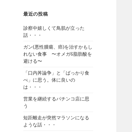
最近の投稿
診察中嬉しくて鳥肌が立った
話・・・
ガン(悪性腫瘍、癌)を治すかもし
れない食事 〜オメガ6脂肪酸を
避ける〜
「口内丼論争」と「ばっかり食
べ」に思う。体に良いの
は・・・
営業を継続するパチンコ店に思
う
短距離走が突然マラソンになる
ような話・・・