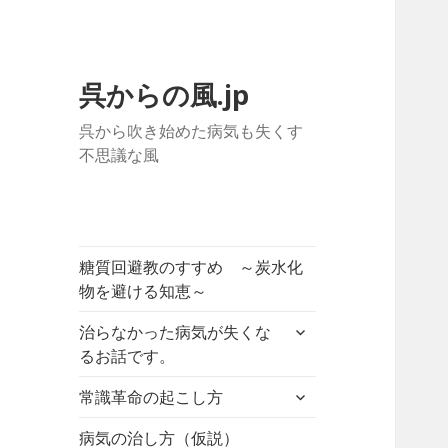
呉からの風.jp
呉から吹き始めた病気も失くす
不思議な風
糖質回避教のすすめ ～炭水化
物を避ける知恵～
サ
治らなかった病気が失くな
ブ
るお話です。
メ
サ
ニ
常識革命の起こし方
ブ
ュ
メ
病気の治し方（仮説）
ー