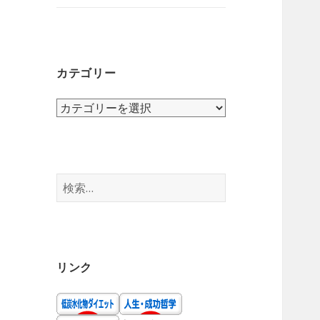
ニ
を
ュ
展
ー
開
を
カテゴリー
展
開
カ
テ
ゴ
リ
ー
検
索:
リンク