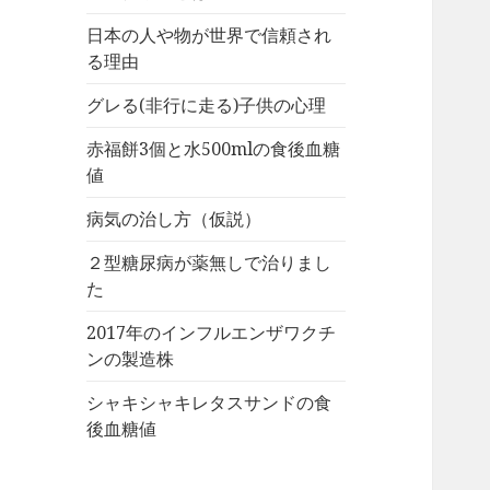
日本の人や物が世界で信頼され
る理由
グレる(非行に走る)子供の心理
赤福餅3個と水500mlの食後血糖
値
病気の治し方（仮説）
２型糖尿病が薬無しで治りまし
た
2017年のインフルエンザワクチ
ンの製造株
シャキシャキレタスサンドの食
後血糖値