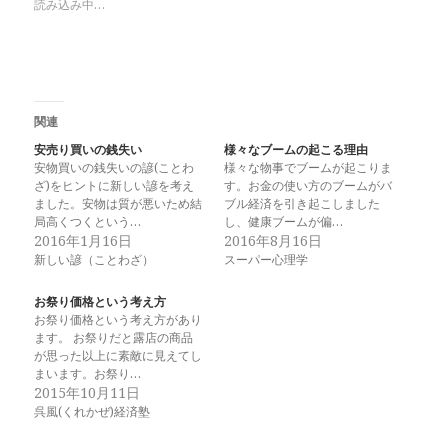
読み込み中…
関連
安売り買いの銭失い
様々なブームの起こる理由
安物買いの銭失いの諺(ことわ
様々な物事でブームが起こりま
ざ)をヒントに新しい諺を考え
す。お金の使い方のブームがバ
ました。安物は質が悪いため結
ブル経済を引き起こしました
局高くつくという…
し、健康ブームが偏…
2016年1月16日
2016年8月16日
新しい諺（ことわざ）
スーパー心理学
お祭り価格という考え方
お祭り価格という考え方があり
ます。 お祭りだと露店の商品
が思った以上に素敵に見えてし
まいます。お祭り…
2015年10月11日
呉風(くれかぜ)経済塾