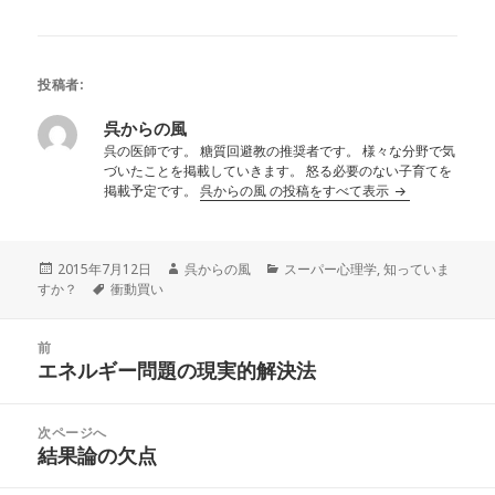
投稿者:
呉からの風
呉の医師です。 糖質回避教の推奨者です。 様々な分野で気
づいたことを掲載していきます。 怒る必要のない子育てを
掲載予定です。
呉からの風 の投稿をすべて表示
投
作
カ
2015年7月12日
呉からの風
スーパー心理学
,
知っていま
稿
タ
成
テ
すか？
衝動買い
日:
グ
者
ゴ
リ
投
ー
前
稿
エネルギー問題の現実的解決法
前
ナ
の
ビ
投
次ページへ
ゲ
稿:
結果論の欠点
次
ー
の
シ