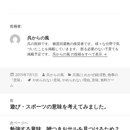
投稿者:
呉からの風
呉の医師です。 糖質回避教の推奨者です。 様々な分野で気
づいたことを掲載していきます。 怒る必要のない子育てを
掲載予定です。
呉からの風 の投稿をすべて表示
投
作
カ
2015年7月1日
呉からの風
呉風(くれかぜ)経済塾
,
物事の
稿
タ
成
テ
『意味』
やめられない意味
,
やめられない理由
,
意味
,
無料ゲー
日:
グ
者
ゴ
ム
リ
ー
投
前
稿
遊び・スポーツの意味を考えてみました。
前
ナ
の
ビ
投
次ページへ
ゲ
稿:
勉強する意味 嘘つきおサルを見つけるため？
次