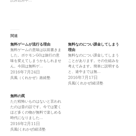
読み込み中…
関連
無料ゲームが流行る理由
無料なのについ課金してしまう
無料ゲームの意味は以前書きま
理由
した。ポケモンGOは旅行の意
無料なのについ課金してしまう
味を変えてしまうかもしれませ
ことがあります。その仕組みを
ん。今回は無料ゲ…
考えてみます。簡単に説明する
2016年7月24日
と、途中までは無…
2016年7月17日
呉風（くれかぜ）政経塾
呉風(くれかぜ)経済塾
無料の罠
ただ程怖いものはないと言われ
たのは昔の話です。今では驚く
ほど多くの物が無料で楽しめる
時代になりました…
2016年2月11日
呉風(くれかぜ)経済塾