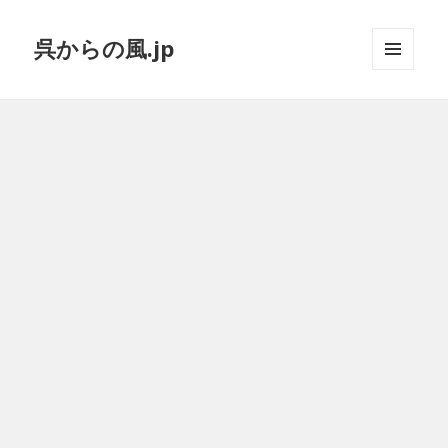
呉からの風.jp
メニュ
ーとウ
ィジェ
ット