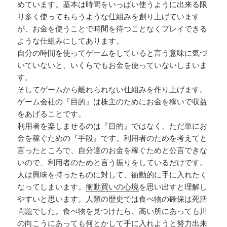
めています。基本は時間をいっぱい使うように出来る限
り多く使ってもらうような仕組みを創り上げています
が、お金を使うことで時間を待つことなくプレイできる
ような仕組みにしてあります。
自分の時間を使ってゲームをしていると言う意味に気づ
いていないと、いくらでもお金を使っていないしまいま
す。
そしてゲームから離れられない仕組みを作り上げます。
ゲーム会社の『目的』は株主のためにお金を稼いで収益
をあげることです。
利用者を楽しませるのは『目的』ではなく、ただ単にお
金を稼ぐための『手段』です。利用者のためを考えてと
言ったところで、自分達のお金を稼ぐためと公言できな
いので、利用者のためと言う振りをしているだけです。
人は興味を持ったものに対して、衝動的に手に入れたく
なってしまいます。
衝動買いの心境
を思い出すと理解し
やすいと思います。人類の歴史では食べ物の確保は死活
問題でした。食べ物を見つけたら、高い所にあっても川
の向こうにあっても何とかして手に入れようと努力出来