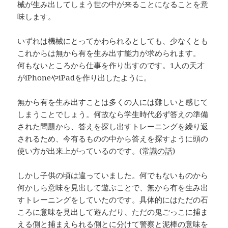
械が生み出してしまう世の中が来ることになることを意
味します。
いずれは機械にとってかわられるとしても、少なくとも
これからは無から有を生み出す能力が求められます。
何もないところから仕事を作り出すのです。1人の天才
がiPhoneやiPadを作り出したように。
無から有を生み出すことは多くの人には難しいと感じて
しまうことでしょう。何故なら学生時代必ず答えの準備
された問題から、答えを探し出すトレーニングを繰り返
されるため、今有るものの中から答えを探すように頭の
使い方が出来上がっているのです。(
常識の話
)
しかし子供の頃は違っていました。何でもないものから
何かしら意味を見出して遊ぶことで、無から有を生み出
すトレーニングをしていたのです。具体的にはただの石
ころに意味を見出して遊んだり、ただの鬼ごっこに捕ま
える側と捕まえられる側とに分けて警察と泥棒の意味を