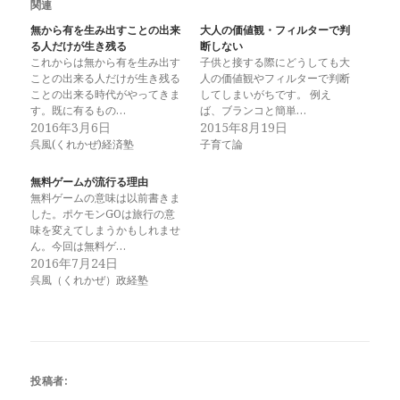
関連
無から有を生み出すことの出来
大人の価値観・フィルターで判
る人だけが生き残る
断しない
これからは無から有を生み出す
子供と接する際にどうしても大
ことの出来る人だけが生き残る
人の価値観やフィルターで判断
ことの出来る時代がやってきま
してしまいがちです。 例え
す。既に有るもの…
ば、ブランコと簡単…
2016年3月6日
2015年8月19日
呉風(くれかぜ)経済塾
子育て論
無料ゲームが流行る理由
無料ゲームの意味は以前書きま
した。ポケモンGOは旅行の意
味を変えてしまうかもしれませ
ん。今回は無料ゲ…
2016年7月24日
呉風（くれかぜ）政経塾
投稿者: