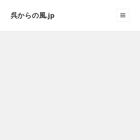
呉からの風.jp
メニュ
ーとウ
ィジェ
ット