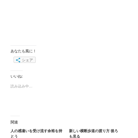
あなたも風に！
シェア
いいね:
読み込み中…
関連
人の感違いを受け流す余裕を持
新しい横断歩道の渡り方 後ろ
とう
も見る