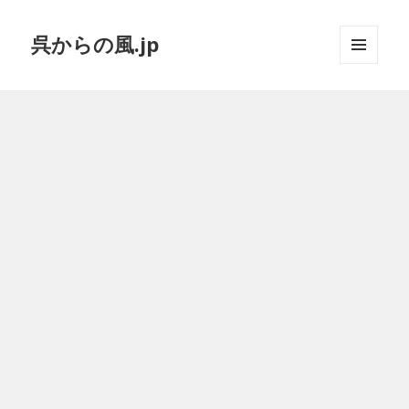
呉からの風.jp
メニュ
ーとウ
ィジェ
ット