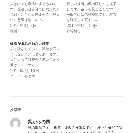
人は誰でも勘違いするもので
新しい横断歩道の渡り方を提案
す。感違いは自分ではなかなか
します。後ろも見ることです。
気付くことが出来ません。感違
一般的には信号が緑でも、左右
いに悪気は無いので…
を確認して渡るこ…
2016年3月7日
2017年11月26日
雑感
お得情報
議論が噛み合わない理由
人と話をしていて、議論が噛み
合わないことは良くあります。
人によっては都合の悪いことを
避けて、ワザと…
2015年7月10日
スーパー心理学
投稿者:
呉からの風
呉の医師です。 糖質回避教の推奨者です。 様々な分野で気
づいたことを掲載していきます。 怒る必要のない子育てを