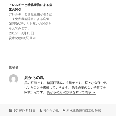
アレルギーと糖化産物による病
気の関係
アレルギーと糖化産物が引き起
こす免疫機能障害による病気
(仮説)の違いとお互いの関係を
考えてみます。 …
2015年8月18日
炭水化物(糖質)回避
投稿者:
呉からの風
呉の医師です。 糖質回避教の推奨者です。 様々な分野で気
づいたことを掲載していきます。 怒る必要のない子育てを
掲載予定です。
呉からの風 の投稿をすべて表示
投
作
カ
2016年4月13日
呉からの風
炭水化物(糖質)回避
,
雑感
稿
成
テ