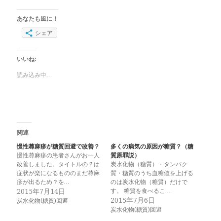
あなたも風に！
シェア
いいね:
読み込み中…
関連
慢性蕁麻疹が糖質回避で改善？
多くの病気の原因が糖質？（糖
慢性蕁麻疹の患者さんがお一人
質原罪説）
改善しました。タイトルの？は
炭水化物（糖質）・タンパク
症状が楽になるもののまだ蕁麻
質・糖質のうち血糖値を上げる
疹が出るため？を…
のは炭水化物（糖質）だけで
2015年7月14日
す。 糖質を食べるこ…
2015年7月6日
炭水化物(糖質)回避
炭水化物(糖質)回避