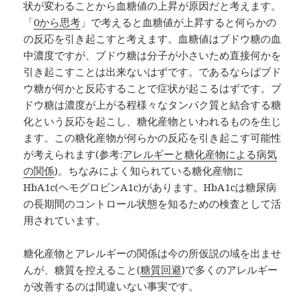
状が変わることから血糖値の上昇が原因だと考えます。
「
0から思考
」で考えると血糖値が上昇すると何らかの
の反応を引き起こすと考えます。血糖値はブドウ糖の血
中濃度ですが、ブドウ糖は分子が小さいため直接何かを
引き起こすことは出来ないはずです。であるならばブド
ウ糖が何かと反応することで症状が起こるはずです。ブ
ドウ糖は濃度が上がる程様々なタンパク質と結合する糖
化という反応を起こし、糖化産物といわれるものを生じ
ます。この糖化産物が何らかの反応を引き起こす可能性
が考えられます(参考:
アレルギーと糖化産物による病気
の関係
)。ちなみによく知られている糖化産物に
HbA1c(ヘモグロビンA1c)があります。HbA1cは糖尿病
の長期間のコントロール状態を知るための検査として活
用されています。
糖化産物とアレルギーの関係は今の所仮説の域を出ませ
んが、糖質を控えること(
糖質回避
)で多くのアレルギー
が改善するのは間違いない事実です。