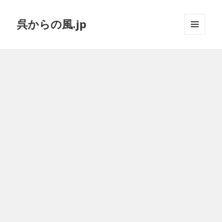
呉からの風.jp
メニュ
ーとウ
ィジェ
ット