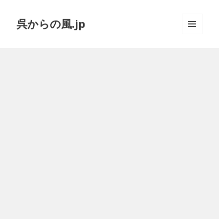
呉からの風.jp
メニュ
ーとウ
ィジェ
ット