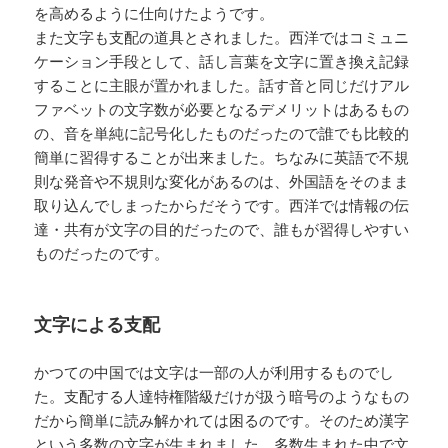
を高めるように仕向けたようです。
また文字も支配の道具とされました。西洋ではコミュニ
ケーション手段として、話し言葉を文字に置き換え記録
することに主眼が置かれました。話す音と同じだけアル
ファベットの文字数が必要となるデメリットはあるもの
の、音を単純に記号化したものだったので誰でも比較的
簡単に習得することが出来ました。ちなみに英語で不規
則な発音や不規則な変化があるのは、外国語をそのまま
取り込んでしまったからだそうです。西洋では情報の伝
達・共有が文字の目的だったので、誰もが習得しやすい
ものだったのです。
文字による支配
かつての中国では文字は一部の人が利用するものでし
た。支配する人達特権階級だけが扱う暗号のようなもの
だから簡単に読み解かれては困るのです。そのため漢字
という多数の文字が生まれました。多数生まれた中で文