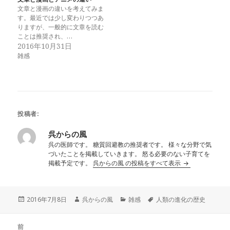
文章と漫画の違いを考えてみま
す。最近では少し変わりつつあ
りますが、一般的に文章を読む
ことは推奨され、…
2016年10月31日
雑感
投稿者:
呉からの風
呉の医師です。 糖質回避教の推奨者です。 様々な分野で気
づいたことを掲載していきます。 怒る必要のない子育てを
掲載予定です。
呉からの風 の投稿をすべて表示
投
作
カ
タ
2016年7月8日
呉からの風
雑感
人類の進化の歴史
稿
成
テ
グ
日:
者
ゴ
投
リ
前