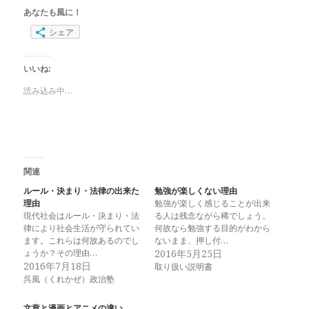
あなたも風に！
シェア
いいね:
読み込み中…
関連
ルール・決まり・法律の出来た
勉強が楽しくない理由
理由
勉強が楽しく感じることが出来
現代社会はルール・決まり・法
る人は残念ながら稀でしょう。
律により社会生活が守られてい
何故なら勉強する目的がわから
ます。これらは何故あるのでし
ないまま、押し付…
ょうか？その理由…
2016年5月25日
2016年7月18日
取り扱い説明書
呉風（くれかぜ）政治塾
文章と漫画とアニメの違い