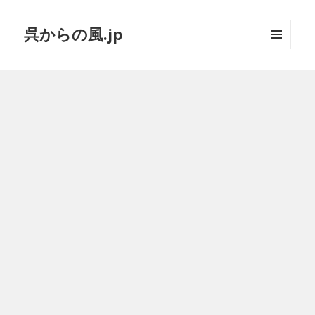
呉からの風.jp
メニュ
ーとウ
ィジェ
ット