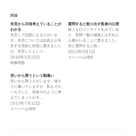
関連
失言から日頃考えていることが
質問すると怒り出す医者の心理
わかる
様々な口コミサイトをみている
失言して話題になる人がいま
と、世間一般の感覚とはずれた
す。失言については以前人が失
人種がいることに驚きました。
言する理由と対策に書きました
何と質問すると怒…
が、失言したという…
2015年9月7日
2016年3月25日
スーパー心理学
時事問題
安いから買うという勘違い
安いから買う人がいます。偉そ
うに書いていますが、私もその
一人でした。何故そのように考
えてしまったか今…
2015年7月12日
スーパー心理学