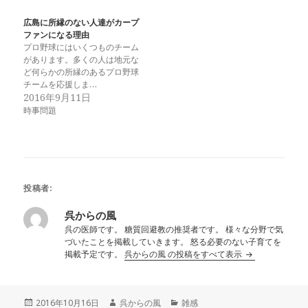
広島に所縁のない人達がカープ
ファンになる理由
プロ野球にはいくつものチーム
があります。多くの人は地元な
ど何らかの所縁のあるプロ野球
チームを応援しま…
2016年9月11日
時事問題
投稿者:
呉からの風
呉の医師です。 糖質回避教の推奨者です。 様々な分野で気
づいたことを掲載していきます。 怒る必要のない子育てを
掲載予定です。
呉からの風 の投稿をすべて表示
投
作
カ
2016年10月16日
呉からの風
雑感