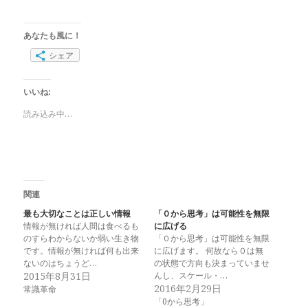
あなたも風に！
シェア
いいね:
読み込み中…
関連
最も大切なことは正しい情報
「０から思考」は可能性を無限
情報が無ければ人間は食べるも
に広げる
のすらわからないか弱い生き物
「０から思考」は可能性を無限
です。情報が無ければ何も出来
に広げます。 何故なら０は無
ないのはちょうど…
の状態で方向も決まっていませ
2015年8月31日
んし、スケール・…
2016年2月29日
常識革命
「0から思考」