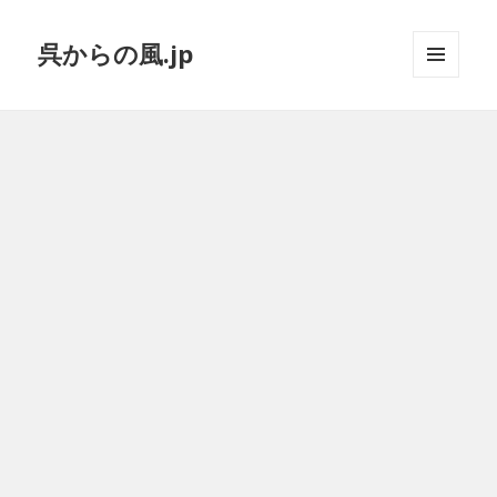
呉からの風.jp
メニュ
ーとウ
ィジェ
ット