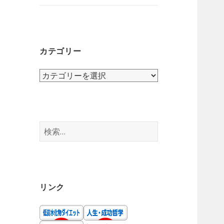
ニ
を
ュ
展
ー
開
を
カテゴリー
展
開
カ
テ
ゴ
リ
ー
検
索:
リンク