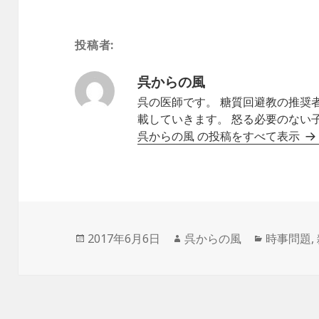
投稿者:
呉からの風
呉の医師です。 糖質回避教の推奨
載していきます。 怒る必要のない
呉からの風 の投稿をすべて表示
投
作
カ
2017年6月6日
呉からの風
時事問題
,
稿
成
テ
日:
者
ゴ
リ
ー