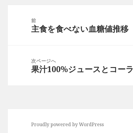
投
稿
前
主食を食べない血糖値推移
ナ
前
ビ
の
ゲ
投
ー
稿:
次ページへ
シ
果汁100%ジュースとコー
次
ョ
の
ン
投
稿:
Proudly powered by WordPress