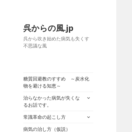
呉からの風.jp
呉から吹き始めた病気も失くす
不思議な風
糖質回避教のすすめ ～炭水化
物を避ける知恵～
サ
治らなかった病気が失くな
ブ
るお話です。
メ
サ
ニ
常識革命の起こし方
ブ
ュ
メ
病気の治し方（仮説）
ー