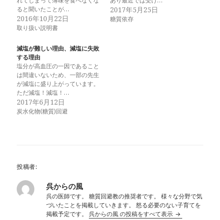
れてしまって薄味を食べなくな
あり最近では受け…
ると聞いたことが…
2017年5月25日
2016年10月22日
糖質依存
取り扱い説明書
減塩が難しい理由、減塩に失敗
する理由
塩分が高血圧の一因であること
は間違いないため、一部の先生
が減塩に盛り上がっています。
ただ減塩！減塩！…
2017年6月12日
炭水化物(糖質)回避
投稿者:
呉からの風
呉の医師です。 糖質回避教の推奨者です。 様々な分野で気
づいたことを掲載していきます。 怒る必要のない子育てを
掲載予定です。
呉からの風 の投稿をすべて表示