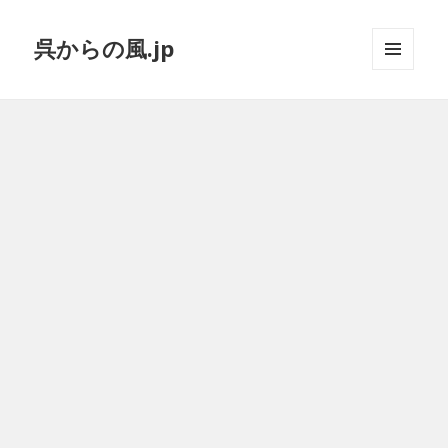
呉からの風.jp
メニュ
ーとウ
ィジェ
ット