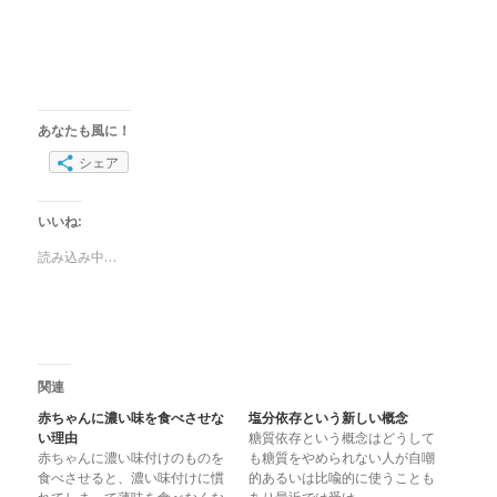
あなたも風に！
シェア
いいね:
読み込み中…
関連
赤ちゃんに濃い味を食べさせな
塩分依存という新しい概念
い理由
糖質依存という概念はどうして
赤ちゃんに濃い味付けのものを
も糖質をやめられない人が自嘲
食べさせると、濃い味付けに慣
的あるいは比喩的に使うことも