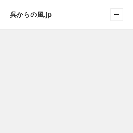
呉からの風.jp
メニュ
ーとウ
ィジェ
ット