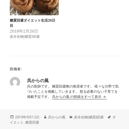
糖質回避ダイエット生活26日
目
2018年2月26日
炭水化物(糖質)回避
投稿者:
呉からの風
呉の医師です。 糖質回避教の推奨者です。 様々な分野で気
づいたことを掲載していきます。 怒る必要のない子育てを
掲載予定です。
呉からの風 の投稿をすべて表示
投
作
カ
タ
2019年9月12日
呉からの風
炭水化物(糖質)回避
ダ
稿
成
テ
グ
イエット
,
糖質回避
日:
者
ゴ