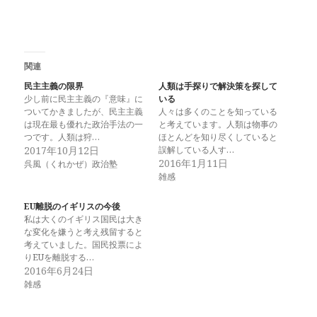
関連
民主主義の限界
人類は手探りで解決策を探して
少し前に民主主義の『意味』に
いる
ついてかきましたが、民主主義
人々は多くのことを知っている
は現在最も優れた政治手法の一
と考えています。人類は物事の
つです。人類は狩…
ほとんどを知り尽くしていると
2017年10月12日
誤解している人す…
2016年1月11日
呉風（くれかぜ）政治塾
雑感
EU離脱のイギリスの今後
私は大くのイギリス国民は大き
な変化を嫌うと考え残留すると
考えていました。国民投票によ
りEUを離脱する…
2016年6月24日
雑感