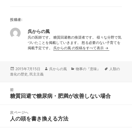
投稿者:
呉からの風
呉の医師です。 糖質回避教の推奨者です。 様々な分野で気
づいたことを掲載していきます。 怒る必要のない子育てを
掲載予定です。
呉からの風 の投稿をすべて表示
投
作
カ
タ
2015年7月15日
呉からの風
物事の『意味』
人類の
稿
成
テ
グ
進化の歴史
,
民主主義
日:
者
ゴ
リ
投
ー
前
稿
糖質回避で糖尿病・肥満が改善しない場合
前
ナ
の
ビ
投
次ページへ
ゲ
稿:
人の頭を書き換える方法
次
ー
の
シ