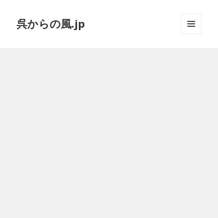
呉からの風.jp
メニュ
ーとウ
ィジェ
ット