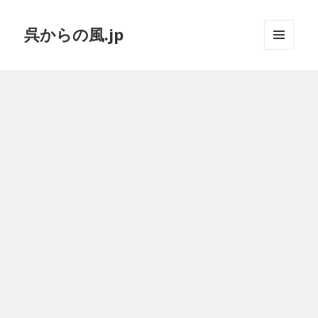
呉からの風.jp
メニュ
ーとウ
ィジェ
ット