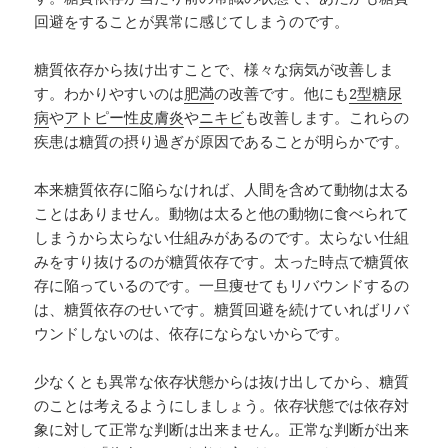
回避をすることが異常に感じてしまうのです。
糖質依存から抜け出すことで、様々な病気が改善しま
す。わかりやすいのは
肥満
の改善です。他にも
2型糖尿
病
や
アトピー性皮膚炎
や
ニキビ
も改善します。これらの
疾患は糖質の摂り過ぎが原因であることが明らかです。
本来糖質依存に陥らなければ、人間を含めて動物は太る
ことはありません。動物は太ると他の動物に食べられて
しまうから太らない仕組みがあるのです。太らない仕組
みをすり抜けるのが糖質依存です。太った時点で糖質依
存に陥っているのです。一旦痩せてもリバウンドするの
は、糖質依存のせいです。糖質回避を続けていればリバ
ウンドしないのは、依存にならないからです。
少なくとも異常な依存状態からは抜け出してから、糖質
のことは考えるようにしましょう。依存状態では依存対
象に対して正常な判断は出来ません。正常な判断が出来