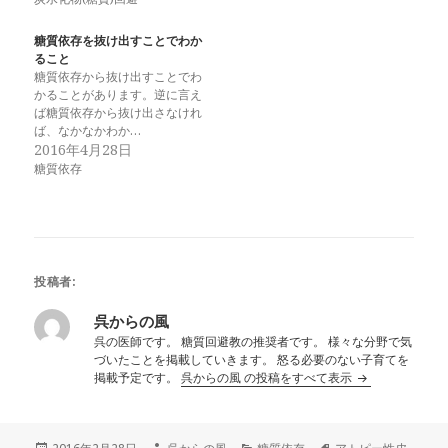
糖質依存を抜け出すことでわか
ること
糖質依存から抜け出すことでわ
かることがあります。逆に言え
ば糖質依存から抜け出さなけれ
ば、なかなかわか…
2016年4月28日
糖質依存
投稿者:
呉からの風
呉の医師です。 糖質回避教の推奨者です。 様々な分野で気
づいたことを掲載していきます。 怒る必要のない子育てを
掲載予定です。
呉からの風 の投稿をすべて表示
投
作
カ
タ