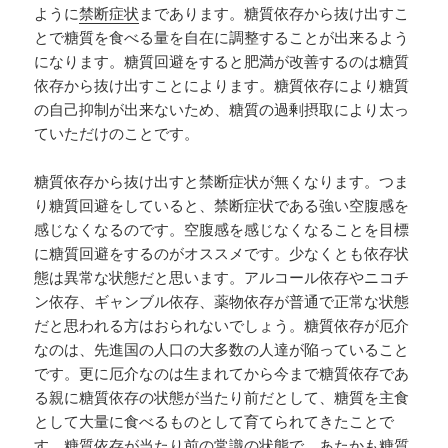
ように
禁断症状
まであります。糖質依存から抜け出すこ
とで糖質を食べる量を自在に調整することが出来るよう
になります。糖質回避をすると肥満が改善するのは糖質
依存から抜け出すことによります。糖質依存により糖質
の自己抑制が出来ないため、糖質の過剰摂取により太っ
ていただけのことです。
糖質依存から抜け出すと禁断症状が無くなります。つま
り糖質回避をしていると、禁断症状である強い空腹感を
感じなくなるのです。空腹感を感じなくなることを目標
に糖質回避をするのがオススメです。少なくとも依存状
態は異常な状態だと思います。アルコール依存やニコチ
ン依存、ギャンブル依存、薬物依存が普通で正常な状態
だと思われる方はおられないでしょう。糖質依存が厄介
なのは、先進国の人口の大多数の人達が陥っていること
です。更に厄介なのは生まれてから今まで糖質依存であ
る親に糖質依存の状態が当たり前だとして、糖質を主食
として大量に食べるものとして育てられてきたことで
す。糖質依存が当たり前の常識の状態で、あたかも糖質