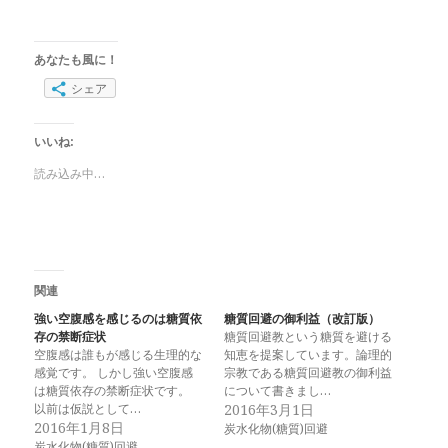
あなたも風に！
シェア
いいね:
読み込み中…
関連
強い空腹感を感じるのは糖質依
糖質回避の御利益（改訂版）
存の禁断症状
糖質回避教という糖質を避ける
空腹感は誰もが感じる生理的な
知恵を提案しています。論理的
感覚です。 しかし強い空腹感
宗教である糖質回避教の御利益
は糖質依存の禁断症状です。
について書きまし…
以前は仮説として…
2016年3月1日
2016年1月8日
炭水化物(糖質)回避
炭水化物(糖質)回避