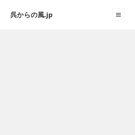
呉からの風.jp
メニュ
ーとウ
ィジェ
ット